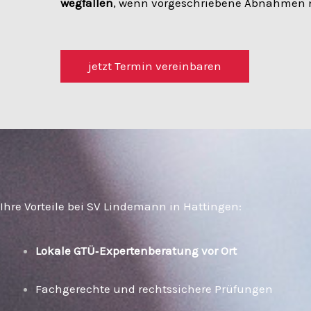
wegfallen
, wenn vorgeschriebene Abnahmen 
jetzt Termin vereinbaren
Ihre Vorteile bei SV Lindemann in Hattingen:
Lokale GTÜ‑Expertenberatung vor Ort
Fachgerechte und rechtssichere Prüfungen