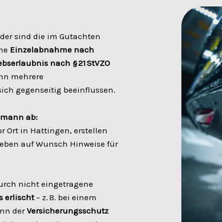
der sind die im Gutachten
ine
Einzelabnahme nach
ebserlaubnis nach § 21 StVZO
wenn mehrere
ch gegenseitig beeinflussen.
emann ab:
 Ort in Hattingen, erstellen
ben auf Wunsch Hinweise für
urch nicht eingetragene
 erlischt
– z. B. bei einem
ann der
Versicherungsschutz