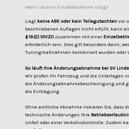
Wann ist eine Einzelabnahme nötig?
Liegt
keine ABE oder kein Teilegutachten
vor o
beschriebenen Auflagen nicht erfüllt, kann e
§ 19 (2) StVZO
zusammen mit einer
Einzelbetri
erforderlich sein. Dies gilt besonders dann, 
Tuningmaßnahmen kombiniert wurden oder si
So läuft Ihre Änderungsabnahme bei SV Lind
Wir prüfen Ihr Fahrzeug und die Unterlagen vor
die Änderungsabnahmebescheinigung und ge
die Eintragung.
Ohne amtliche Abnahme riskieren Sie, dass d
technische Änderungen Ihre
Betriebserlaubnis
Unfall oder einer Verkehrskontrolle. Zudem k